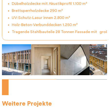
Dübelholzdecke mit Akustikprofil 1.100 m²
Brettsperrholzdecke 290 m²
UV-Schutz-Lasur innen 2.800 m²
Holz-Beton-Verbunddecken 1.250 m²
Tragende Stahlbauteile 28 Tonnen Fassade mit großf
Weitere Projekte