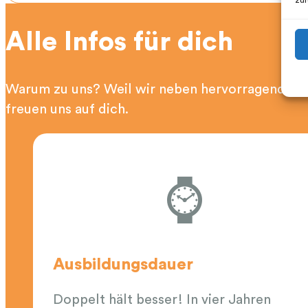
zur
Alle Infos für dich
Warum zu uns? Weil wir neben hervorragenden R
freuen uns auf dich.
⌚
Ausbildungsdauer
Doppelt hält besser! In vier Jahren