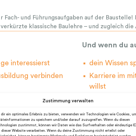
 für Fach- und Führungsaufgaben auf der Baustell
 verkürzte klassische Baulehre – und zugleich di
Und wenn du a
e interessierst
dein Wissen sp
usbildung verbinden
Karriere im m
willst
gerne Teams l
Zustimmung verwalten
dir ein optimales Erlebnis zu bieten, verwenden wir Technologien wie Cookies, u
äteinformationen zu speichern und/oder darauf zuzugreifen. Wenn du diesen
chniker Plus genau das Richtige für dic
hnologien zustimmst, können wir Daten wie das Surfverhalten oder eindeutige I
 dieser Website verarbeiten. Wenn du deine Zustimmung nicht erteilst oder