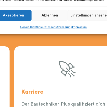
ückziehst, können bestimmte Merkmale und Funktionen beeinträchtigt werden.
Akzeptieren
Ablehnen
Einstellungen anseh
Cookie-Richtlinie
Datenschutzerklärung
Impressum
ahmenbedingungen, ein tolles und freundliches A
🚀
Karriere
Der Bautechniker-Plus qualifiziert dich