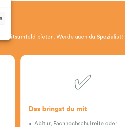
en
rbeitsumfeld bieten. Werde auch du Spezialist! 
✅
Das bringst du mit
Abitur, Fachhochschulreife oder