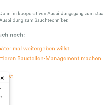
e! Denn im kooperativen Ausbildungsgang zum staat
e Ausbildung zum Bauchtechniker.
uch noch:
äter mal weitergeben willst
ittleren Baustellen-Management machen
eitest
m
h!
Ds